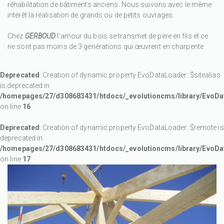
réhabilitation de bâtiments anciens. Nous suivons avec le même
intérêt la réalisation de grands ou de petits ouvrages.
Chez
GERBOUD
l’amour du bois se transmet de père en fils et ce
ne sont pas moins de 3 générations qui œuvrent en charpente.
Deprecated
: Creation of dynamic property EvoDataLoader::$sitealias
is deprecated in
/homepages/27/d308683431/htdocs/_evolutioncms/library/EvoDa
on line
16
Deprecated
: Creation of dynamic property EvoDataLoader::$remote is
deprecated in
/homepages/27/d308683431/htdocs/_evolutioncms/library/EvoDa
on line
17